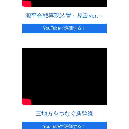
源平合戦再現装置～屋島ver.～
YouTubeで評価する！
三地方をつなぐ新幹線
YouTubeで評価する！