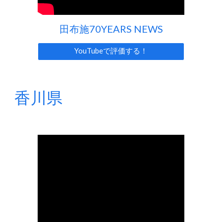
田布施70YEARS NEWS
YouTubeで評価する！
香川
県