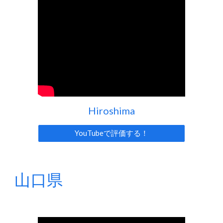
Hiroshima
YouTubeで評価する！
山口
県