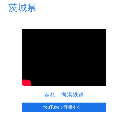
茨城
県
走れ 海浜鉄道
YouTubeで評価する！